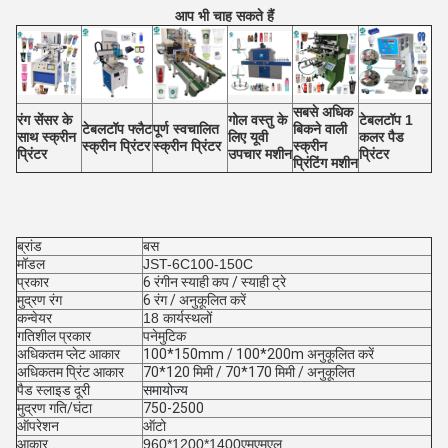
आप भी चाह सकते हैं
सबसे अधिक
रंग सेंसर के
गोल वस्तु के
टेबलटॉप 1
टेबलटॉप फ्लैट
पूर्ण स्वचालित
बिकने वाली
साथ स्क्रीन
लिए यूवी
कलर पैड
स्क्रीन प्रिंटर
स्क्रीन प्रिंटर
स्क्रीन
प्रिंटर
उपचार मशीन
प्रिंटर
प्रिंटिंग मशीन
ब्रांड
बस
मॉडल
JST-6C100-150C
प्रकार
6 रंगीन स्याही कप / स्याही ट्रे
मुद्रण रंग
6 रंग / अनुकूलित करें
कन्वेयर
18 कार्यस्थलों
गतिशील प्रकार
पनेमुटिक
अधिकतम प्लेट आकार
100*150mm / 100*200m अनुकूलित करें
अधिकतम प्रिंट आकार
70*120 मिमी / 70*170 मिमी / अनुकूलित
पैड स्लाइड दूरी
समायोज्य
मुद्रण गति/घंटा
750-2500
ऑपरेशन
ऑटो
आकार
960*1200*1400
एमएमएल