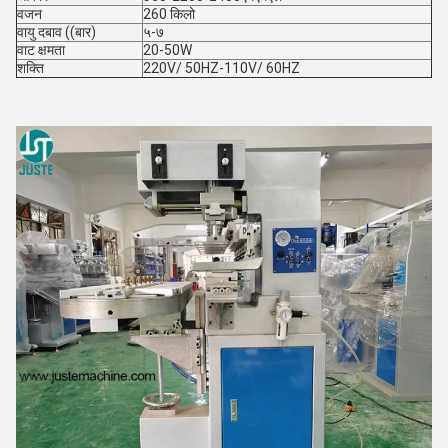
वजन
260 किलो
वायु दबाव ((बार)
५-७
वाट क्षमता
20-50W
शक्ति
220V/ 50HZ-110V/ 60HZ