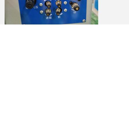
पैड प्रिंटर
वायु सुखानेवाला
वायु सिलेंडर और सोलेनोइड वाल्व की रक्षा के लिए उच्च गुणवत्ता वाला वायु सुखानेवाला।
मशीन का जीवनकाल बढ़ाएं
पैड प्रिंटर सील ग्रिपर
गति नियंत्रण इकाई
ब्लेड पैड के साथ हवा का दबाव चिकनी समायोजन बटन