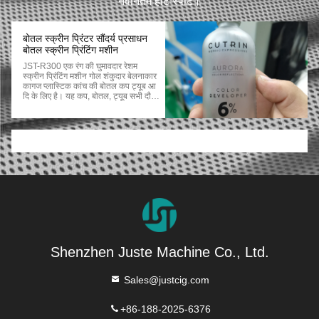
नवीनतम हॉट स्पॉट।
बोतल स्क्रीन प्रिंटर सौंदर्य प्रसाधन
बोतल स्क्रीन प्रिंटिंग मशीन
JST-R300 एक रंग की घुमावदार रेशम
स्क्रीन प्रिंटिंग मशीन गोल शंकुदार बेलनाकार
कागज प्लास्टिक कांच की बोतल कप ट्यूब आ
दि के लिए है। यह कप, बोतल, ट्यूब सभी दौर
आइटम के लिए भी है। लेकिन कई रंगों को ओव
रप्रिंट नहीं कर सकता है। JST-R300 प्रिंट
उत्पाद आकारः सभी गोल गोल बेलनाकार
शंकुदार सिलेंडर उत्पाद आदि। हमारी स्क्रीन
प्रिंटिंग मशीन द्वारा ग्लास कॉस्मेटिक्स बोतल
लोगो मुद्रण हमारी स्क्रीन प्रिंटिंग मशीन द्वारा
प्लास्टिक कॉस्मेटिक्स बोतल लोगो मुद्रण
Shenzhen Juste Machine Co., Ltd.
Sales@justcig.com
+86-188-2025-6376