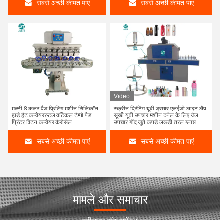
सबसे अच्छी कीमत पाएं
सबसे अच्छी कीमत पाएं
Video
मल्टी 8 कलर पैड प्रिंटिंग मशीन सिलिकॉन
स्क्रीन प्रिंटिंग यूवी ड्रायर एलईडी लाइट लैंप
हार्ड हैट कन्वेयररुटल वर्टिकल टैम्पो पैड
सूखी यूवी उपचार मशीन टनेल के लिए जेल
प्रिंटर विटन कन्वेयर कैरोसेल
उपचार गोंद जूते कपड़े लकड़ी तरल ग्लास
सबसे अच्छी कीमत पाएं
सबसे अच्छी कीमत पाएं
मामले और समाचार