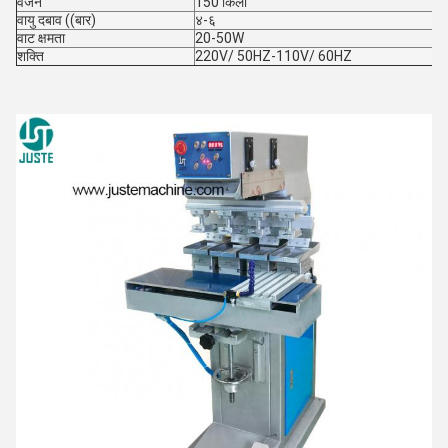
वजन
150 किलो
वायु दबाव ((बार)
४-६
वाट क्षमता
20-50W
शक्ति
220V/ 50HZ-110V/ 60HZ