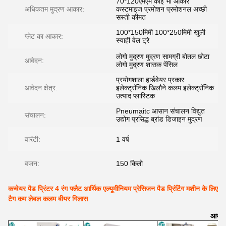
70*120एमएम कोई भी आकार
अधिकतम मुद्रण आकार:
कस्टमाइज प्रमोशन प्रमोशनल अच्छी
सस्ती कीमत
100*150मिमी 100*250मिमी खुली
प्लेट का आकार:
स्याही वेल ट्रे
लोगो मुद्रण मुद्रण सामग्री बोतल छोटा
आवेदन:
लोगो मुद्रण शासक पेंसिल
प्रयोगशाला हार्डवेयर प्रकार
आवेदन क्षेत्र:
इलेक्ट्रॉनिक खिलौने कलम इलेक्ट्रॉनिक
उत्पाद प्लास्टिक
Pneumaitc आसान संचालन विद्युत
संचालन:
उद्योग प्रसिद्ध ब्रांड डिजाइन मुद्रण
वारंटी:
1 वर्ष
वजन:
150 किलो
कन्वेयर पैड प्रिंटर 4 रंग फ्लैट आर्थिक एल्यूमीनियम प्रेसिजन पैड प्रिंटिंग मशीन के लिए
टैग कम लेबल कलम बीयर गिलास
आप भी