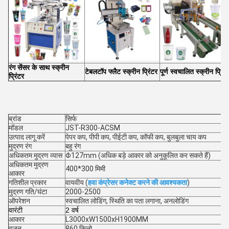
रंग सेंसर के साथ स्क्रीन
टेबलटॉप फ्लैट स्क्रीन प्रिंटर
पूर्ण स्वचालित स्क्रीन प्रिंट
प्रिंटर
ब्रांड
सिर्फ
मॉडल
JST-R300-ACSM
उत्पाद लागू करें
पेपर कप, पीपी कप, पीईटी कप, कॉफी कप, बुलबुला चाय कप
मुद्रण रंग
बहु रंग
अधिकतम मुद्रण व्यास
Φ127mm (अधिक बड़े आकार को अनुकूलित कर सकते हैं)
अधिकतम मुद्रण
400*300 मिमी
आकार
गतिशील प्रकार
वायवीय (
हवा कंप्रेसर कनेक्ट करने की आवश्यकता
)
मुद्रण गति/घंटा
2000-2500
ऑपरेशन
स्वचालित लोडिंग, स्थिति का पता लगाना, अनलोडिंग
वारंटी
2 वर्ष
आकार
L3000xW1500xH1900MM
वजन
860 किलो