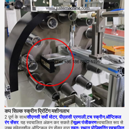
कप सिल्क स्क्रीन प्रिंटिंग मशीन
लाभ
2 पूर्ण के साथ
सीएनसी सर्वो मोटर
,
पीएलसी प्रणाली
,
टच स्क्रीन
,
ऑप्टिकल
रंग सेंसर
. यह स्वचालित अंकन कर सकते हैं
सूक्ष्म पंजीकरण
स्वचालित रूप से
उच्च संवेदनशील ऑप्टिकल रंग सेंसर द्वारा,
स्वतः स्थान पोजिशनिंग
,
स्वचालित