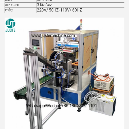
वाट क्षमता
3 किलोवाट
शक्ति
220V/ 50HZ-110V/ 60HZ